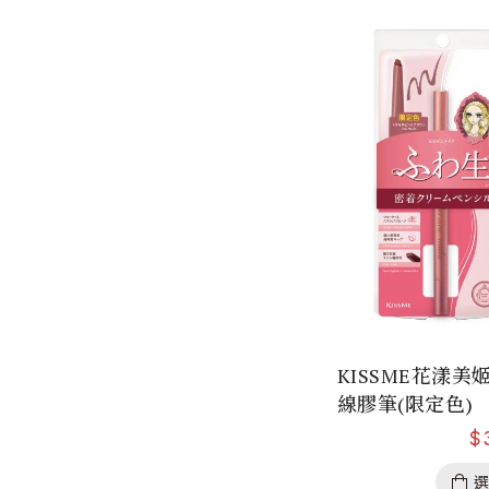
KISSME花漾
線膠筆(限定色)
$