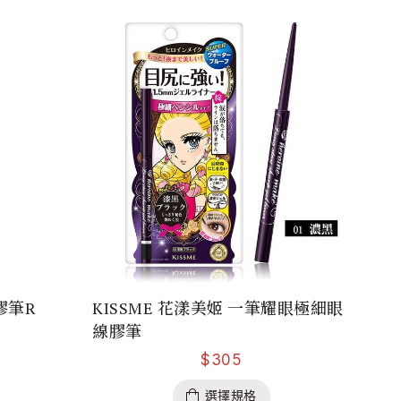
膠筆R
KISSME 花漾美姬 一筆耀眼極細眼
線膠筆
$
305
選擇規格