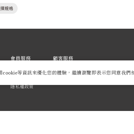
選擇規格
會員服務
顧客服務
訂購須知
常見問題
用cookie等資訊來優化您的體驗，繼續瀏覽即表示您同意我們
使用條款
聯絡我們
隱私權政策
OPYRIGHT © 2024 BELLA貝拉時尚美學院 ALL RIGHTS RESERVE