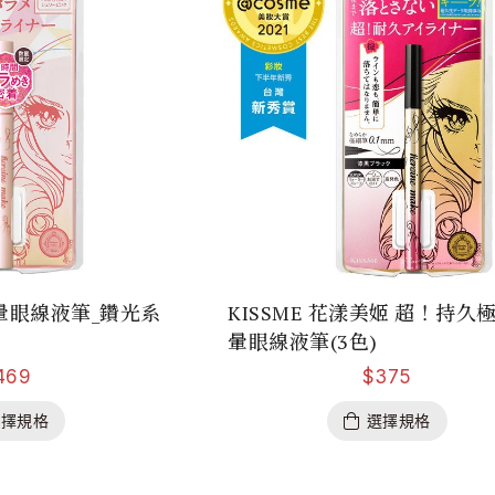
暈眼線液筆_鑽光系
KISSME 花漾美姬 超！持久
暈眼線液筆(3色)
469
$
375
選擇規格
選擇規格