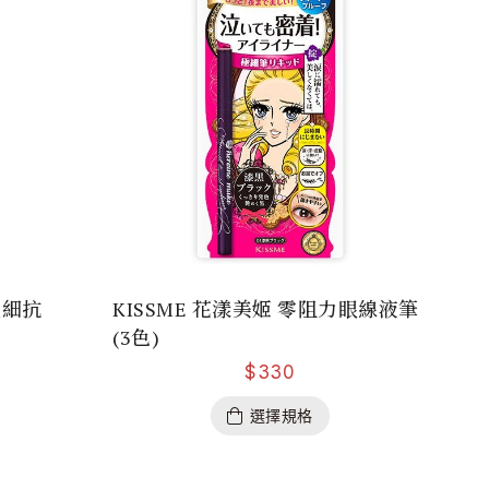
極細抗
KISSME 花漾美姬 零阻力眼線液筆
(3色)
$
330
選擇規格