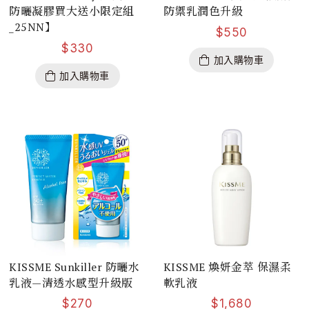
防曬凝膠買大送小限定組
防禦乳潤色升級
_25NN】
$
550
$
330
加入購物車
加入購物車
KISSME Sunkiller 防曬水
KISSME 煥妍金萃 保濕柔
乳液—清透水感型升級版
軟乳液
$
270
$
1,680