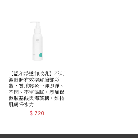
【溫和淨透卸妝乳】不刺
激眼睛有效溶解臉部彩
妝，質地輕盈一沖即淨、
不悶、不留黏膩，添加保
濕胺基酸與海藻糖，維持
肌膚保水力
$
720