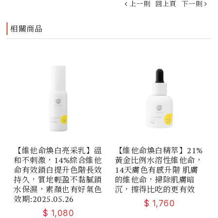
上一則
回上頁
下一則
相關商品
【維他命煥白亮采乳】溫
【維他命煥白精萃】21%
和不刺激，14%綜合維他
黃金比例水溶性維他命，
命有效鎖白提升色階長效
14天膚色有感升階 肌膚
持久，質地輕盈不黏膩鎖
的維他命，掃除肌膚暗
水保濕，素顏也有好氣色
沉，擦得比吃的更有效
效期:2025.05.26
$
1,760
$
1,080