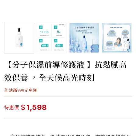
【分子保濕前導修護液 】抗黏膩高
效保養 ，全天候高光時刻
全站滿999元免運
$
1,598
特惠價