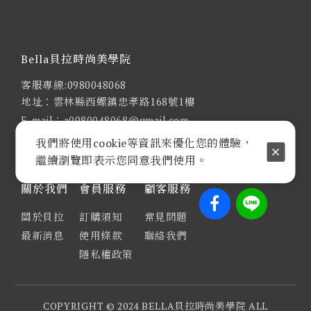
Bella貝拉時尚美學院
客服專線:0980048068
地址：雲林縣西螺鎮忠孝路168號1樓
E-mail：a0980048068@gmail.com
週一至週五 9:00-18:00
我們將使用cookie等資訊來優化您的體驗，
統一編號 : 82366759
繼續瀏覽即表示您同意我們使用。
關於我們
會員服務
顧客服務
關於貝拉
訂購須知
常見問題
最新消息
使用條款
聯絡我們
隱私權政策
COPYRIGHT © 2024 BELLA貝拉時尚美學院 ALL