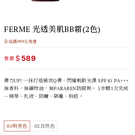
FERME 光透美肌BB霜(2色)
全站滿999元免運
$
589
售價
彈力UP! 一抹打造極效Q彈，閃耀輕齡光澤 SPF45 PA+++
無香料，無礦物油，無PARABEN防腐劑。 5步驟1次完成
－精華、乳液、防曬、隔離、粉底。
01明亮色
02自然色