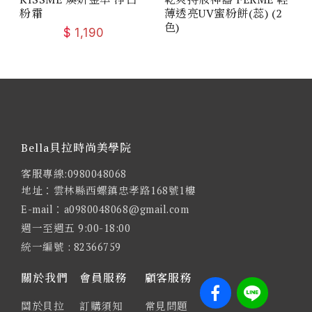
粉霜
薄透亮UV蜜粉餅(蕊) (2
色)
$
1,190
Bella貝拉時尚美學院
客服專線:0980048068
地址：雲林縣西螺鎮忠孝路168號1樓
E-mail：a0980048068@gmail.com
週一至週五 9:00-18:00
統一編號 : 82366759
關於我們
會員服務
顧客服務
關於貝拉
訂購須知
常見問題