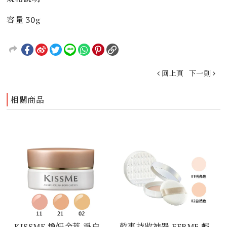
容量 30g
回上頁
下一則
相關商品
KISSME 煥妍金萃 淨白
乾爽持妝神器 FERME 輕