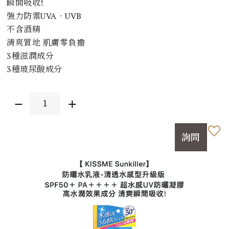
瞬間吸收!
強力防禦UVA‧UVB
不含酒精
清爽質地 肌膚零負擔
3種滋潤成分
3種玻尿酸成分
詢問