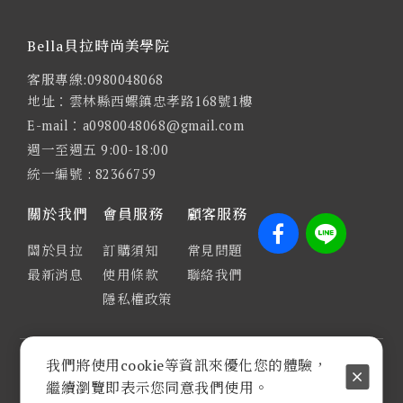
Bella貝拉時尚美學院
客服專線:0980048068
地址：雲林縣西螺鎮忠孝路168號1樓
E-mail：a0980048068@gmail.com
週一至週五 9:00-18:00
統一編號 : 82366759
關於我們
會員服務
顧客服務
關於貝拉
訂購須知
常見問題
最新消息
使用條款
聯絡我們
隱私權政策
我們將使用cookie等資訊來優化您的體驗，
COPYRIGHT © 2024 BELLA貝拉時尚美學院 ALL
RIGHTS RESERVED.
繼續瀏覽即表示您同意我們使用。